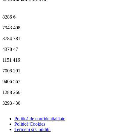
8286
6
7943
408
8784
781
4378
47
1151
416
7008
291
9406
567
1288
266
3293
430
Politică de confidențialitate
Politică Cookies
Termeni si Conditii