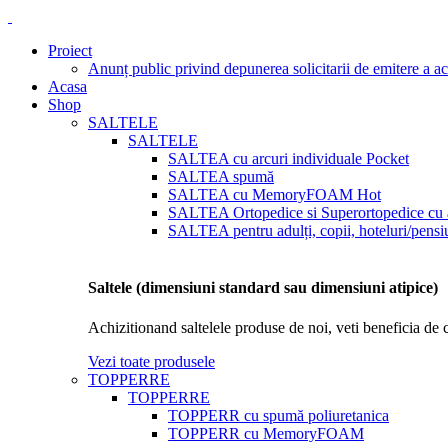
Proiect
Anunț public privind depunerea solicitarii de emitere a a
Acasa
Shop
SALTELE
SALTELE
SALTEA cu arcuri individuale Pocket
SALTEA spumă
SALTEA cu MemoryFOAM
Hot
SALTEA Ortopedice si Superortopedice cu a
SALTEA pentru adulți, copii, hoteluri/pensiu
Saltele (dimensiuni standard sau dimensiuni atipice)
Achizitionand saltelele produse de noi, veti beneficia de 
Vezi toate produsele
TOPPERRE
TOPPERRE
TOPPERR cu spumă poliuretanica
TOPPERR cu MemoryFOAM