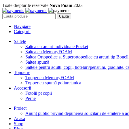
Toate drepturile rezervate
Nova Foam
2023
Cauta
Navigare
Categorii
Saltele
Saltea cu arcuri individuale Pocket
Saltea cu MemoryFOAM
Saltea Ortopedice si Superortopedice cu arcuri tip Bonell
Saltea spumă
Saltele pentru adulți, copii, hoteluri/pensiuni, gradinite, 
Topperre
Topper cu MemoryFOAM
Topper cu spumă poliuretanica
Accesorii
Fotolii pt copii
Perne
Proiect
Anunț public privind depunerea solicitarii de emitere a a
Acasa
Shop
Blog