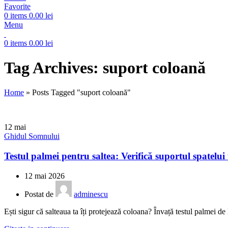
Favorite
0
items
0.00
lei
Menu
0
items
0.00
lei
Tag Archives: suport coloană
Home
»
Posts Tagged "suport coloană"
12
mai
Ghidul Somnului
Testul palmei pentru saltea: Verifică suportul spatelui
12 mai 2026
Postat de
adminescu
Ești sigur că salteaua ta îți protejează coloana? Învață testul palmei de