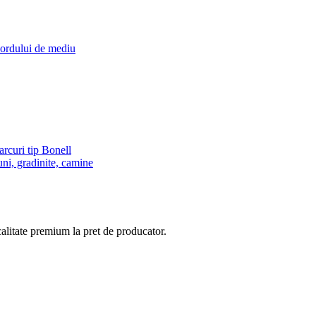
cordului de mediu
rcuri tip Bonell
ni, gradinite, camine
calitate premium la pret de producator.