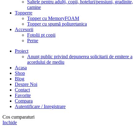
Saltele pentru adulți, copii, hoteluri/pensiuni, gradinite,
camine
Topperre
Topper cu MemoryFOAM
Topper cu spumă poliuretanica
Accesorii
Fotolii pt copii
Perne
Proiect
Anunț public privind depunerea solicitarii de emitere a
acordului de mediu
Acasa
Shop
Blog
Despre Noi
Contact
Favorite
Compara
Autentificare / Inregistrare
Cos cumparaturi
Inchide
Achizitionand saltelele produse de noi, veti beneficia de calitate