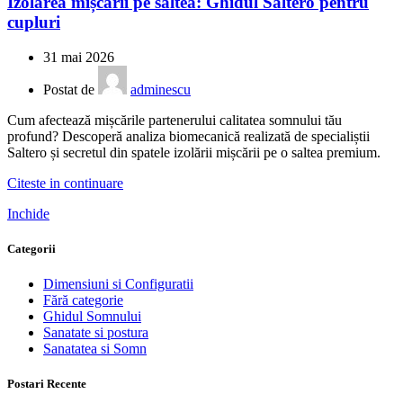
Izolarea mișcării pe saltea: Ghidul Saltero pentru
cupluri
31 mai 2026
Postat de
adminescu
Cum afectează mișcările partenerului calitatea somnului tău
profund? Descoperă analiza biomecanică realizată de specialiștii
Saltero și secretul din spatele izolării mișcării pe o saltea premium.
Citeste in continuare
Inchide
Categorii
Dimensiuni si Configuratii
Fără categorie
Ghidul Somnului
Sanatate si postura
Sanatatea si Somn
Postari Recente