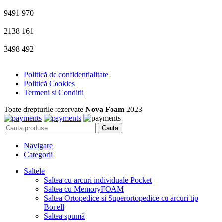
9491
970
2138
161
3498
492
Politică de confidențialitate
Politică Cookies
Termeni si Conditii
Toate drepturile rezervate
Nova Foam
2023
Cauta
Navigare
Categorii
Saltele
Saltea cu arcuri individuale Pocket
Saltea cu MemoryFOAM
Saltea Ortopedice si Superortopedice cu arcuri tip
Bonell
Saltea spumă