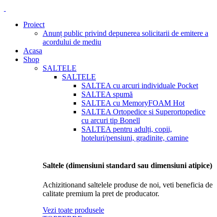
Proiect
Anunț public privind depunerea solicitarii de emitere a
acordului de mediu
Acasa
Shop
SALTELE
SALTELE
SALTEA cu arcuri individuale Pocket
SALTEA spumă
SALTEA cu MemoryFOAM
Hot
SALTEA Ortopedice si Superortopedice
cu arcuri tip Bonell
SALTEA pentru adulți, copii,
hoteluri/pensiuni, gradinite, camine
Saltele (dimensiuni standard sau dimensiuni atipice)
Achizitionand saltelele produse de noi, veti beneficia de
calitate premium la pret de producator.
Vezi toate produsele