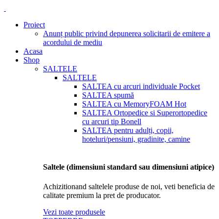
Proiect
Anunț public privind depunerea solicitarii de emitere a
acordului de mediu
Acasa
Shop
SALTELE
SALTELE
SALTEA cu arcuri individuale Pocket
SALTEA spumă
SALTEA cu MemoryFOAM
Hot
SALTEA Ortopedice si Superortopedice
cu arcuri tip Bonell
SALTEA pentru adulți, copii,
hoteluri/pensiuni, gradinite, camine
Saltele (dimensiuni standard sau dimensiuni atipice)
Achizitionand saltelele produse de noi, veti beneficia de
calitate premium la pret de producator.
Vezi toate produsele