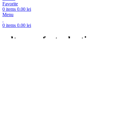
Favorite
0
items
0.00
lei
Menu
0
items
0.00
lei
saltea confort adaptiv
Categorii
All
produse
Accesorii
6 produse
Burete
3 produse
Fotolii pt copii
0 produse
Perne
1 produs
Somiere
2 produse
Saltele
17 produse
Saltea cu arcuri individuale Pocket
3 produse
Saltea cu MemoryFOAM
7 produse
Saltea Ortopedice si Superortopedice cu arcuri tip Bonell
Saltea spumă
11 produse
Saltele pentru adulți, copii, hoteluri/pensiuni, gradinite, 
Topperre
1 produs