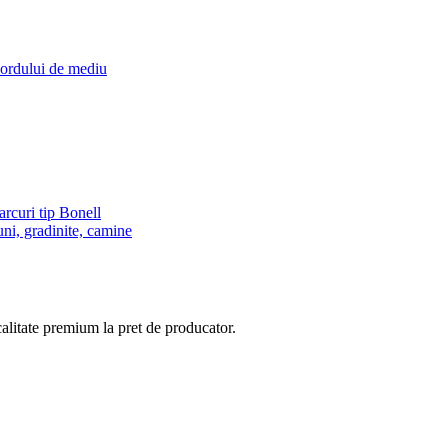
cordului de mediu
rcuri tip Bonell
ni, gradinite, camine
calitate premium la pret de producator.