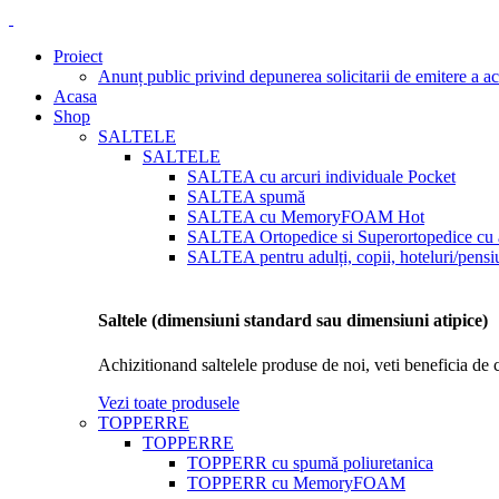
Proiect
Anunț public privind depunerea solicitarii de emitere a a
Acasa
Shop
SALTELE
SALTELE
SALTEA cu arcuri individuale Pocket
SALTEA spumă
SALTEA cu MemoryFOAM
Hot
SALTEA Ortopedice si Superortopedice cu a
SALTEA pentru adulți, copii, hoteluri/pensiu
Saltele (dimensiuni standard sau dimensiuni atipice)
Achizitionand saltelele produse de noi, veti beneficia de 
Vezi toate produsele
TOPPERRE
TOPPERRE
TOPPERR cu spumă poliuretanica
TOPPERR cu MemoryFOAM