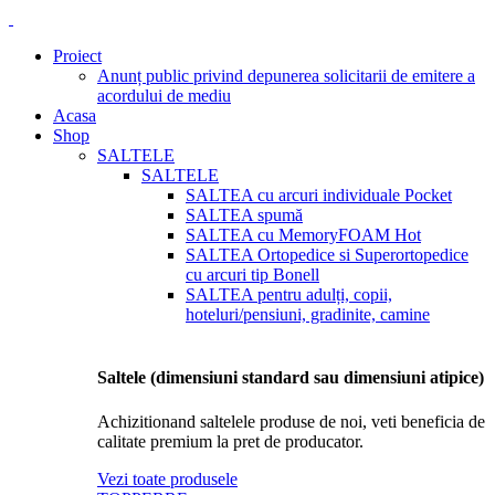
Proiect
Anunț public privind depunerea solicitarii de emitere a
acordului de mediu
Acasa
Shop
SALTELE
SALTELE
SALTEA cu arcuri individuale Pocket
SALTEA spumă
SALTEA cu MemoryFOAM
Hot
SALTEA Ortopedice si Superortopedice
cu arcuri tip Bonell
SALTEA pentru adulți, copii,
hoteluri/pensiuni, gradinite, camine
Saltele (dimensiuni standard sau dimensiuni atipice)
Achizitionand saltelele produse de noi, veti beneficia de
calitate premium la pret de producator.
Vezi toate produsele