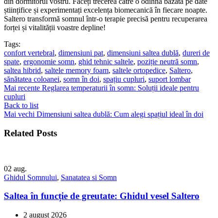
din dormitorul vostru. Faceți trecerea către o odihnă bazată pe date
științifice și experimentați excelența biomecanică în fiecare noapte.
Saltero transformă somnul într-o terapie precisă pentru recuperarea
forței și vitalității voastre depline!
Tags:
confort vertebral
,
dimensiuni pat
,
dimensiuni saltea dublă
,
dureri de
spate
,
ergonomie somn
,
ghid tehnic saltele
,
poziție neutră somn
,
saltea hibrid
,
saltele memory foam
,
saltele ortopedice
,
Saltero
,
sănătatea coloanei
,
somn în doi
,
spațiu cupluri
,
suport lombar
Mai recente
Reglarea temperaturii în somn: Soluții ideale pentru
cupluri
Back to list
Mai vechi
Dimensiuni saltea dublă: Cum alegi spațiul ideal în doi
Related Posts
02
aug.
Ghidul Somnului
,
Sanatatea si Somn
Saltea în funcție de greutate: Ghidul vesel Saltero
2 august 2026