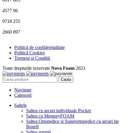
4577
96
9718
255
2660
897
Politică de confidențialitate
Politică Cookies
Termeni si Conditii
Toate drepturile rezervate
Nova Foam
2023
Cauta
Navigare
Categorii
Saltele
Saltea cu arcuri individuale Pocket
Saltea cu MemoryFOAM
Saltea Ortopedice si Superortopedice cu arcuri tip
Bonell
Saltea spumă