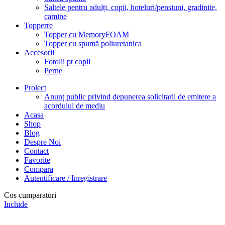
Saltele pentru adulți, copii, hoteluri/pensiuni, gradinite,
camine
Topperre
Topper cu MemoryFOAM
Topper cu spumă poliuretanica
Accesorii
Fotolii pt copii
Perne
Proiect
Anunț public privind depunerea solicitarii de emitere a
acordului de mediu
Acasa
Shop
Blog
Despre Noi
Contact
Favorite
Compara
Autentificare / Inregistrare
Cos cumparaturi
Inchide
Achizitionand saltelele produse de noi, veti beneficia de calitate