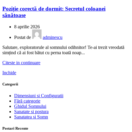
Poziție corectă de dormit: Secretul coloanei
sănătoase
8 aprilie 2026
Postat de
adminescu
Salutare, exploratorule al somnului odihnitor! Te-ai trezit vreodată
simțind că ai fost bătut cu perna toată noap...
Citeste in continuare
Inchide
Categorii
Dimensiuni si Configuratii
Fără categorie
Ghidul Somnului
Sanatate si postura
Sanatatea si Somn
Postari Recente