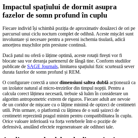
Impactul spațiului de dormit asupra
fazelor de somn profund în cuplu
Fiecare individ își schimbă poziția de aproximativ douăzeci de ori pe
parcursul unui ciclu nocturn complet de odihnă. Aceste mișcări sunt
involuntare și necesare pentru a preveni ischemia tisulară, adică
amorțirea mușchilor prin presiune continuă.
Dacă patul nu oferă o lățime optimă, aceste rotații firești vor fi
blocate sau vor deranja partenerul de lângă tine. Conform studiilor
publicate de
SAGE Journals
, limitarea spațiului fizic scurtează sever
durata fazelor de somn profund și REM.
O configurare corectă a unor
dimensiuni saltea dublă
acționează ca
un izolator natural al micro-trezirilor din timpul nopții. Pentru a
calcula corect lățimea necesară, trebuie să luăm în considerare un
algoritm antropometric extrem de riguros. Fiecare adult are nevoie
de un coridor de mișcare cu o lățime minimă de optzeci de centimetri
utili. Prin urmare, o platformă cu lățimea de o sută șaizeci de
centimetri reprezintă pragul minim pentru compatibilitatea în cuplu.
Orice valoare inferioară va forța vertebrele într-o poziție de
defensivă, anulând efectele regeneratoare ale odihnei tale.