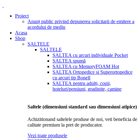
Proiect
Anunț public privind depunerea solicitarii de emitere a
acordului de mediu
Acasa
Shop
SALTELE
SALTELE
SALTEA cu arcuri individuale Pocket
SALTEA spumă
SALTEA cu MemoryFOAM
Hot
SALTEA Ortopedice si Superortopedice
cu arcuri tip Bonell
SALTEA pentru adulți, copii,
hoteluri/pensiuni, gradinite, camine
Saltele (dimensiuni standard sau dimensiuni atipice)
Achizitionand saltelele produse de noi, veti beneficia de
calitate premium la pret de producator.
Vezi toate produsele