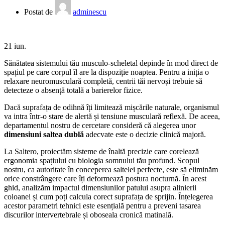
Postat de
adminescu
21
iun.
Sănătatea sistemului tău musculo-scheletal depinde în mod direct de
spațiul pe care corpul îl are la dispoziție noaptea. Pentru a iniția o
relaxare neuromusculară completă, centrii tăi nervoși trebuie să
detecteze o absență totală a barierelor fizice.
Dacă suprafața de odihnă îți limitează mișcările naturale, organismul
va intra într-o stare de alertă și tensiune musculară reflexă. De aceea,
departamentul nostru de cercetare consideră că alegerea unor
dimensiuni saltea dublă
adecvate este o decizie clinică majoră.
La Saltero, proiectăm sisteme de înaltă precizie care corelează
ergonomia spațiului cu biologia somnului tău profund. Scopul
nostru, ca autoritate în conceperea saltelei perfecte, este să eliminăm
orice constrângere care îți deformează postura nocturnă. În acest
ghid, analizăm impactul dimensiunilor patului asupra alinierii
coloanei și cum poți calcula corect suprafața de sprijin. Înțelegerea
acestor parametri tehnici este esențială pentru a preveni tasarea
discurilor intervertebrale și oboseala cronică matinală.