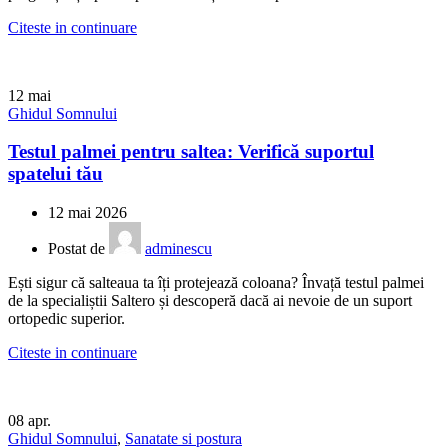
Citeste in continuare
12
mai
Ghidul Somnului
Testul palmei pentru saltea: Verifică suportul
spatelui tău
12 mai 2026
Postat de
adminescu
Ești sigur că salteaua ta îți protejează coloana? Învață testul palmei
de la specialiștii Saltero și descoperă dacă ai nevoie de un suport
ortopedic superior.
Citeste in continuare
08
apr.
Ghidul Somnului
,
Sanatate si postura