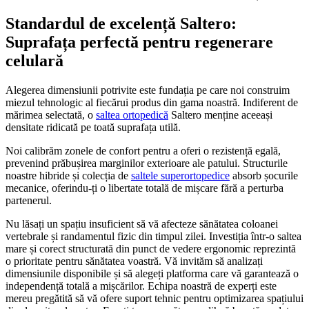
Standardul de excelență Saltero:
Suprafața perfectă pentru regenerare
celulară
Alegerea dimensiunii potrivite este fundația pe care noi construim
miezul tehnologic al fiecărui produs din gama noastră. Indiferent de
mărimea selectată, o
saltea ortopedică
Saltero menține aceeași
densitate ridicată pe toată suprafața utilă.
Noi calibrăm zonele de confort pentru a oferi o rezistență egală,
prevenind prăbușirea marginilor exterioare ale patului. Structurile
noastre hibride și colecția de
saltele superortopedice
absorb șocurile
mecanice, oferindu-ți o libertate totală de mișcare fără a perturba
partenerul.
Nu lăsați un spațiu insuficient să vă afecteze sănătatea coloanei
vertebrale și randamentul fizic din timpul zilei. Investiția într-o saltea
mare și corect structurată din punct de vedere ergonomic reprezintă
o prioritate pentru sănătatea voastră. Vă invităm să analizați
dimensiunile disponibile și să alegeți platforma care vă garantează o
independență totală a mișcărilor. Echipa noastră de experți este
mereu pregătită să vă ofere suport tehnic pentru optimizarea spațiului