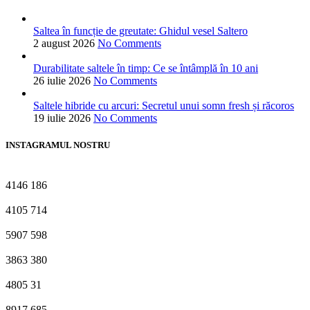
Saltea în funcție de greutate: Ghidul vesel Saltero
2 august 2026
No Comments
Durabilitate saltele în timp: Ce se întâmplă în 10 ani
26 iulie 2026
No Comments
Saltele hibride cu arcuri: Secretul unui somn fresh și răcoros
19 iulie 2026
No Comments
INSTAGRAMUL NOSTRU
4146
186
4105
714
5907
598
3863
380
4805
31
8917
685