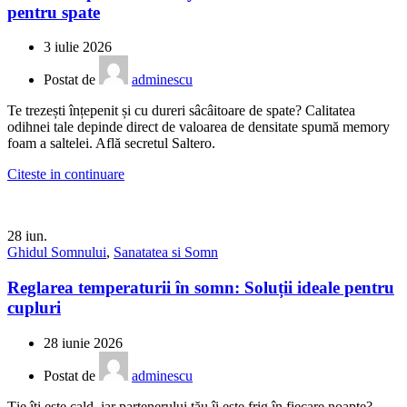
pentru spate
3 iulie 2026
Postat de
adminescu
Te trezești înțepenit și cu dureri sâcâitoare de spate? Calitatea
odihnei tale depinde direct de valoarea de densitate spumă memory
foam a saltelei. Află secretul Saltero.
Citeste in continuare
28
iun.
Ghidul Somnului
,
Sanatatea si Somn
Reglarea temperaturii în somn: Soluții ideale pentru
cupluri
28 iunie 2026
Postat de
adminescu
Ție îți este cald, iar partenerului tău îi este frig în fiecare noapte?