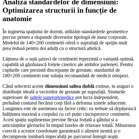
Analiza standardelor de dimensiuni:
Optimizarea structurii în funcție de
anatomie
În ingineria spațiului de dormit, utilizăm standarderle geometrice
precise pentru a răspunde diverselor tipologii de mase corporale.
Modelul de 140×200 centimetri oferă o suprafață de sprijin mult
prea redusă pentru doi adulți cu o structură atletică.
Lățimea de o sută șaizeci de centimetri reprezintă o variantă optimă,
capabilă să găzduiască forțele cinetice ale ambilor parteneri. Pentru
cuplurile care prezintă discrepanțe de greutate, standardul de
180×200 centimetri este soluția recomandată de medicii ortopezi.
Când selectezi aceste
dimensiuni saltea dublă
extinse, tu asiguri o
distribuție ideală a vectorilor de greutate pe suprafață. Straturile
superioare de
saltele superortopedice
pot lucra independent,
preluând conturul fiecărui corp fără a deforma zonele adiacente.
Lungimea este de asemenea un factor critic: ea trebuie să depășească
înălțimea maximă a corpului cu cel puțin cincisprezece centimetri.
Acest spațiu suplimentar previne flexia forțată a gâtului și a
articulațiilor gleznelor în timpul fazelor de relaxare totală. Măsurarea
corectă a acestor coordonate garantează o aliniere neutră și o
decompresie lombară impecabilă pe parcursul întregii nopți.