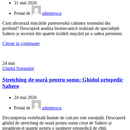
31 mai 2026
Postat de
adminescu
Cum afectează mișcările partenerului calitatea somnului tău
profund? Descoperă analiza biomecanică realizată de specialiștii
Saltero și secretul din spatele izolării mișcării pe o saltea premium.
Citeste in continuare
24
mai
Ghidul Somnului
Stretching de seară pentru somn: Ghidul ortopedic
Saltero
24 mai 2026
Postat de
adminescu
Decompresia vertebrală înainte de culcare este esențială. Descoperă
ghidul de stretching de seară pentru somn creat de Saltero și
pregătește-ți spatele pentru o susținere ortopedică de elită.