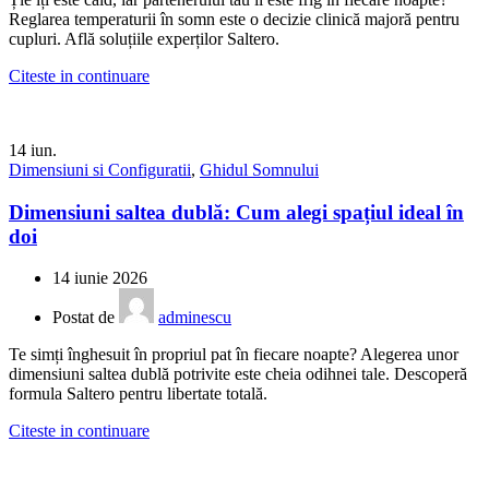
Reglarea temperaturii în somn este o decizie clinică majoră pentru
cupluri. Află soluțiile experților Saltero.
Citeste in continuare
14
iun.
Dimensiuni si Configuratii
,
Ghidul Somnului
Dimensiuni saltea dublă: Cum alegi spațiul ideal în
doi
14 iunie 2026
Postat de
adminescu
Te simți înghesuit în propriul pat în fiecare noapte? Alegerea unor
dimensiuni saltea dublă potrivite este cheia odihnei tale. Descoperă
formula Saltero pentru libertate totală.
Citeste in continuare