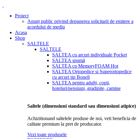
Proiect
Anunț public privind depunerea solicitarii de emitere a
acordului de mediu
Acasa
Shop
SALTELE
SALTELE
SALTEA cu arcuri individuale Pocket
SALTEA spumă
SALTEA cu MemoryFOAM
Hot
SALTEA Ortopedice si Superortopedice
cu arcuri tip Bonell
SALTEA pentru adulți, copii,
hoteluri/pensiuni, gradinite, camine
Saltele (dimensiuni standard sau dimensiuni atipice)
Achizitionand saltelele produse de noi, veti beneficia de
calitate premium la pret de producator.
Vezi toate produsele