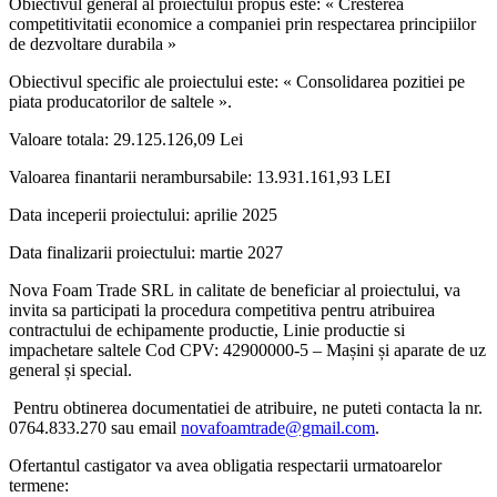
Obiectivul general al proiectului propus este: « Cresterea
competitivitatii economice a companiei prin respectarea principiilor
de dezvoltare durabila »
Obiectivul specific ale proiectului este: « Consolidarea pozitiei pe
piata producatorilor de saltele ».
Valoare totala: 29.125.126,09 Lei
Valoarea finantarii nerambursabile: 13.931.161,93 LEI
Data inceperii proiectului: aprilie 2025
Data finalizarii proiectului: martie 2027
Nova Foam Trade SRL in calitate de beneficiar al proiectului, va
invita sa participati la procedura competitiva pentru atribuirea
contractului de echipamente productie, Linie productie si
impachetare saltele Cod CPV: 42900000-5 – Mașini și aparate de uz
general și special.
Pentru obtinerea documentatiei de atribuire, ne puteti contacta la nr.
0764.833.270 sau email
novafoamtrade@gmail.com
.
Ofertantul castigator va avea obligatia respectarii urmatoarelor
termene: