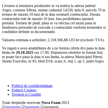
Livrarea si instalarea produselor se va realiza la adresa judetul
Arges, comuna Albota, numar cadastral 14230, tarla 9, parcela 79 in
termen de maxim 10 luni de la data semnarii contractului. Durata
contractului este de maxim 10 luni, fara posibilitatea ajustarii
pretului. Termen de plată: plata se va efectua cel tarziu pana la
finalizarea perioadei de executie a contractului conform termenilor si
conditiilor definite in documentatie.
Valoarea estimata a achizitiei: 2.318.506,88 LEI lei (exclusiv TVA).
Va rugam a avea amabilitatea de a ne furniza oferta dvs pana la data
limita de
29.10.2025
ora 17.00. Depunerea ofertelor in format fizic
se poate face pana la data si ora limita, la adresa Municipiul Pitesti,
Strada Exercitiu, nr 93, blod D18, scara A, etaj 1, ap 5, judet Arges.
Politică de confidențialitate
Politică Cookies
Termeni si Conditii
Toate drepturile rezervate
Nova Foam
2023