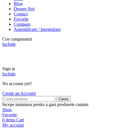
Blog
Despre Noi
Contact
Favorite
Compara
Autentificare / Inregistrare
Cos cumparaturi
Inchide
Achizitionand saltelele produse de noi, veti beneficia de calitate
premium la pret de producator.
Sign in
Inchide
No account yet?
Create an Account
Cauta
Incepe tastatarea pentru a gasi produsele cautate.
Shop
Favorite
0
items
Cart
My account