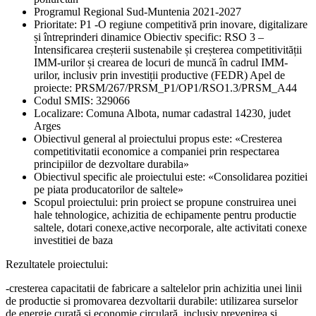
Programul Regional Sud-Muntenia 2021-2027
Prioritate: P1 -O regiune competitivă prin inovare, digitalizare
și întreprinderi dinamice Obiectiv specific: RSO 3 –
Intensificarea creșterii sustenabile și creșterea competitivității
IMM-urilor și crearea de locuri de muncă în cadrul IMM-
urilor, inclusiv prin investiții productive (FEDR) Apel de
proiecte: PRSM/267/PRSM_P1/OP1/RSO1.3/PRSM_A44
Codul SMIS: 329066
Localizare: Comuna Albota, numar cadastral 14230, judet
Arges
Obiectivul general al proiectului propus este: «Cresterea
competitivitatii economice a companiei prin respectarea
principiilor de dezvoltare durabila»
Obiectivul specific ale proiectului este: «Consolidarea pozitiei
pe piata producatorilor de saltele»
Scopul proiectului: prin proiect se propune construirea unei
hale tehnologice, achizitia de echipamente pentru productie
saltele, dotari conexe,active necorporale, alte activitati conexe
investitiei de baza
Rezultatele proiectului:
-cresterea capacitatii de fabricare a saltelelor prin achizitia unei linii
de productie si promovarea dezvoltarii durabile: utilizarea surselor
de energie curată si economie circulară, inclusiv prevenirea și