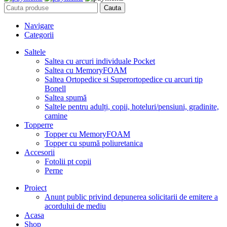
Cauta
Navigare
Categorii
Saltele
Saltea cu arcuri individuale Pocket
Saltea cu MemoryFOAM
Saltea Ortopedice si Superortopedice cu arcuri tip
Bonell
Saltea spumă
Saltele pentru adulți, copii, hoteluri/pensiuni, gradinite,
camine
Topperre
Topper cu MemoryFOAM
Topper cu spumă poliuretanica
Accesorii
Fotolii pt copii
Perne
Proiect
Anunț public privind depunerea solicitarii de emitere a
acordului de mediu
Acasa
Shop