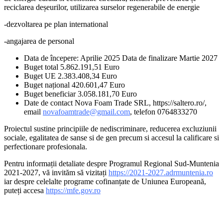
reciclarea deșeurilor, utilizarea surselor regenerabile de energie
-dezvoltarea pe plan international
-angajarea de personal
Data de începere: Aprilie 2025 Data de finalizare Martie 2027
Buget total 5.862.191,51 Euro
Buget UE 2.383.408,34 Euro
Buget național 420.601,47 Euro
Buget beneficiar 3.058.181,70 Euro
Date de contact Nova Foam Trade SRL, https://saltero.ro/,
email
novafoamtrade@gmail.com
, telefon 0764833270
Proiectul sustine principiile de nediscriminare, reducerea excluziunii
sociale, egalitatea de sanse si de gen precum si accesul la calificare si
perfectionare profesionala.
Pentru informații detaliate despre Programul Regional Sud-Muntenia
2021-2027, vă invităm să vizitați
https://2021-2027.adrmuntenia.ro
iar despre celelalte programe cofinanțate de Uniunea Europeană,
puteți accesa
https://mfe.gov.ro